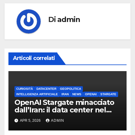
Di
admin
Articoli correlati
CURIOSITÀ
DATACENTER
GEOPOLITICA
INTELLIGENZA ARTIFICIALE
IRAN
NEWS
OPENAI
STARGATE
OpenAI Stargate minacciato
dall’Iran: il data center nel
mirino
APR 5, 2026
ADMIN