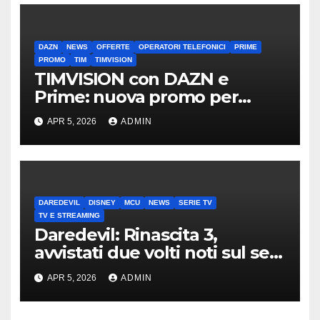
DAZN
NEWS
OFFERTE
OPERATORI TELEFONICI
PRIME
PROMO
TIM
TIMVISION
TIMVISION con DAZN e
Prime: nuova promo per
clienti TIM
APR 5, 2026
ADMIN
DAREDEVIL
DISNEY
MCU
NEWS
SERIE TV
TV E STREAMING
Daredevil: Rinascita 3,
avvistati due volti noti sul set
di New York
APR 5, 2026
ADMIN