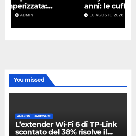
anni: le cuffie più amate
A
potrebbero rinascere
m
10 AGOSTO 2026
ADMIN
r
You missed
AMAZON
HARDWARE
L’extender Wi-Fi 6 di TP-Link
scontato del 38% risolve il