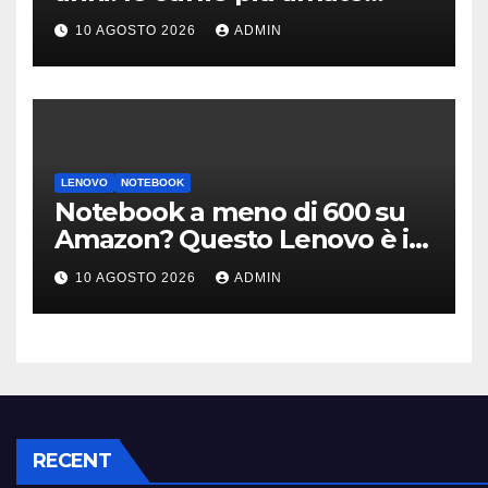
potrebbero rinascere
10 AGOSTO 2026
ADMIN
LENOVO
NOTEBOOK
Notebook a meno di 600 su
Amazon? Questo Lenovo è il
modello giusto (anche a rate)
10 AGOSTO 2026
ADMIN
RECENT