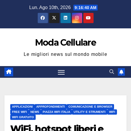
Salta
Lun. Ago 10th, 2026
9:16:41 AM
al
contenuto
Moda Cellulare
Le migliori news sul mondo mobile
APPLICAZIONI
APPROFONDIMENTI
COMUNICAZIONE E BROWSER
FREE WIFI
NEWS
PIAZZA WIFI ITALIA
UTILITY E STRUMENTI
WIFI
WIFI GRATUITO
WiFi, hotspot liberi e