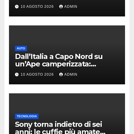
problema delle zone morte
10 AGOSTO 2026
ADMIN
AUTO
Dall’Italia a Capo Nord su
un’Ape camperizzata:
l’incredibile impresa di
10 AGOSTO 2026
ADMIN
Francesco
TECNOLOGIA
Sony torna indietro di sei
anni: le cuffie più amate