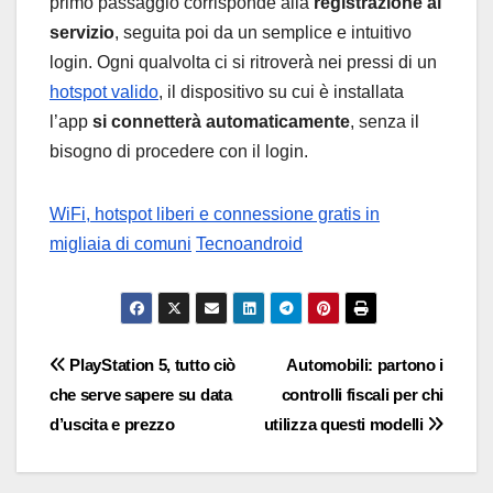
primo passaggio corrisponde alla
registrazione al
servizio
, seguita poi da un semplice e intuitivo
login. Ogni qualvolta ci si ritroverà nei pressi di un
hotspot valido
, il dispositivo su cui è installata
l’app
si connetterà automaticamente
, senza il
bisogno di procedere con il login.
WiFi, hotspot liberi e connessione gratis in
migliaia di comuni
Tecnoandroid
Navigazione
PlayStation 5, tutto ciò
Automobili: partono i
che serve sapere su data
controlli fiscali per chi
articoli
d’uscita e prezzo
utilizza questi modelli