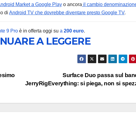
ndroid Market a Google Play
o ancora
il cambio denominazione
so di
Android TV che dovrebbe diventare presto Google TV
.
te 9 Pro
è in offerta oggi su
a
200 euro
.
INUARE A LEGGERE
ANDROID
XIAOMI
Redmi 
costa 
debutt
6 AGOSTO 2
nesimo
Surface Duo passa sul ban
displa
JerryRigEverything: si piega, non si spe
quasi 7
e batte
enorm