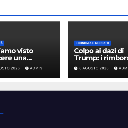
TÀ
ECONOMIA E MERCATO
amo visto
Colpo ai dazi di
cere una
Trump: i rimbor
rnova: l’evento
hanno già super
OSTO 2026
ADMIN
6 AGOSTO 2026
ADM
rissimo
100 miliardi di do