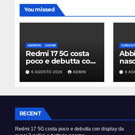
You missed
ANDROID
XIAOMI
CURIOSI
Redmi 17 5G costa
Abbi
poco e debutta con
nas
display da quasi 7
supe
6 AGOSTO 2026
ADMIN
6 AG
pollici e batteria
è ra
enorme
RECENT
Redmi 17 5G costa poco e debutta con display da