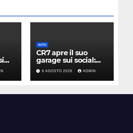
AUTO
CR7 apre il suo
si
garage sui social:
ato i
svelati i “giocattoli”
IN
6 AGOSTO 2026
ADMIN
llari
da oltre 40 milioni