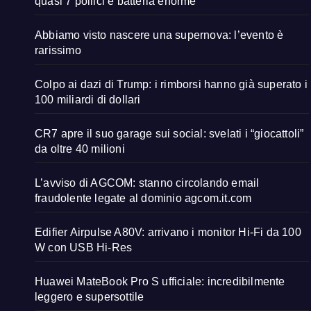
quasi 7 pollici e batteria enorme
Abbiamo visto nascere una supernova: l’evento è
rarissimo
Colpo ai dazi di Trump: i rimborsi hanno già superato i
100 miliardi di dollari
CR7 apre il suo garage sui social: svelati i “giocattoli”
da oltre 40 milioni
L’avviso di AGCOM: stanno circolando email
fraudolente legate al dominio agcom.it.com
Edifier Airpulse A80V: arrivano i monitor Hi-Fi da 100
W con USB Hi-Res
Huawei MateBook Pro S ufficiale: incredibilmente
leggero e supersottile