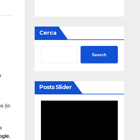
Cerca
Search
o
Posts Slider
e (in
a
ogle
,