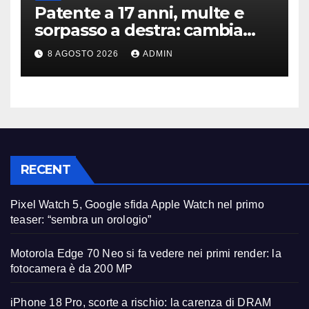
Patente a 17 anni, multe e
sorpasso a destra: cambia
tutto, nuove regole allo
8 AGOSTO 2026
ADMIN
studio
RECENT
Pixel Watch 5, Google sfida Apple Watch nel primo
teaser: “sembra un orologio”
Motorola Edge 70 Neo si fa vedere nei primi render: la
fotocamera è da 200 MP
iPhone 18 Pro, scorte a rischio: la carenza di DRAM