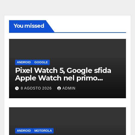
You missed
ANDROID
GOOGLE
Pixel Watch 5, Google sfida
Apple Watch nel primo
teaser: “sembra un orologio”
8 AGOSTO 2026
ADMIN
ANDROID
MOTOROLA