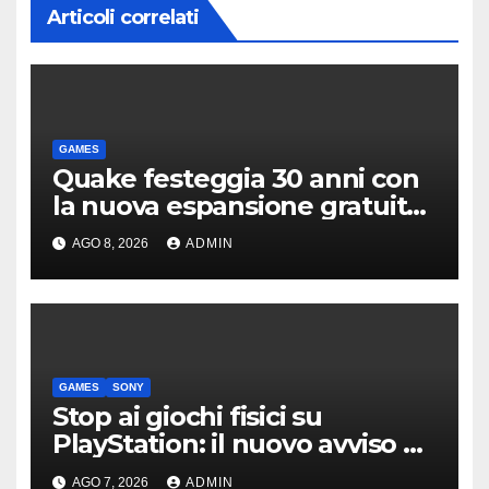
Articoli correlati
GAMES
Quake festeggia 30 anni con
la nuova espansione gratuita
Dawn of The Machine
AGO 8, 2026
ADMIN
GAMES
SONY
Stop ai giochi fisici su
PlayStation: il nuovo avviso di
Sony è l’ennesima conferma
AGO 7, 2026
ADMIN