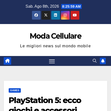
Salta
Sab. Ago 8th, 2026
8:26:00 AM
al
contenuto
Moda Cellulare
Le migliori news sul mondo mobile
GAMES
PlayStation 5: ecco
giochi e accessori