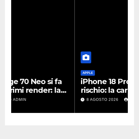
APPLE
A
iPhone 18 Pro, scorte a
P
rischio: la carenza di DRAM
s
potrebbe far slittare le
t
8 AGOSTO 2026
ADMIN
consegne
s