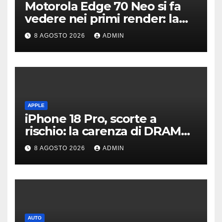
Motorola Edge 70 Neo si fa
vedere nei primi render: la
fotocamera è da 200 MP
8 AGOSTO 2026
ADMIN
APPLE
iPhone 18 Pro, scorte a
rischio: la carenza di DRAM
potrebbe far slittare le
8 AGOSTO 2026
ADMIN
consegne
AUTO