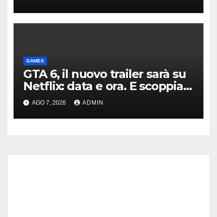
GAMES
GTA 6, il nuovo trailer sarà su
Netflix: data e ora. E scoppia
la polemica
AGO 7, 2026
ADMIN