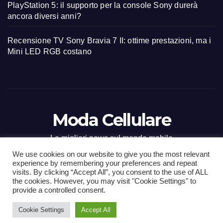
PlayStation 5: il supporto per la console Sony durerà
ancora diversi anni?
Recensione TV Sony Bravia 7 II: ottime prestazioni, ma i
Mini LED RGB costano
Moda Cellulare
Le migliori news sul mondo mobile
We use cookies on our website to give you the most relevant
experience by remembering your preferences and repeat
visits. By clicking “Accept All”, you consent to the use of ALL
the cookies. However, you may visit "Cookie Settings" to
Proudly powered by WordPress
|
Tema: Newsup di
Themeansar
.
provide a controlled consent.
Cookie Settings
Accept All
Home
Contact
CONTATTI
Privacy Policy