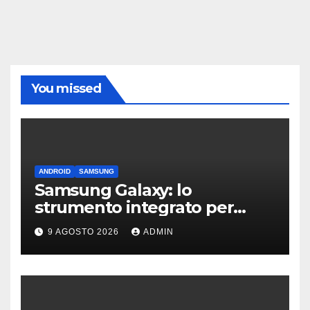
You missed
ANDROID
SAMSUNG
Samsung Galaxy: lo
strumento integrato per
liberare spazio sullo
9 AGOSTO 2026
ADMIN
smartphone