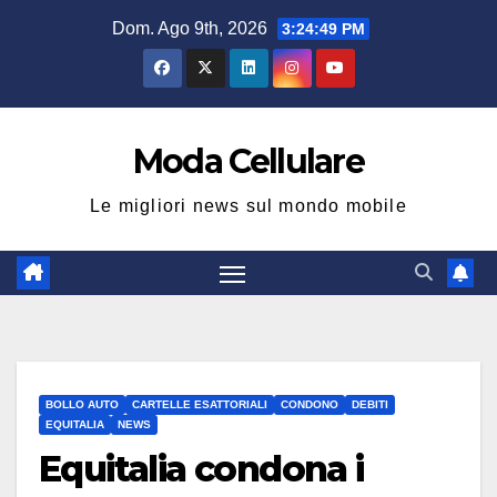
Salta
Dom. Ago 9th, 2026
3:24:49 PM
al
contenuto
Moda Cellulare
Le migliori news sul mondo mobile
BOLLO AUTO
CARTELLE ESATTORIALI
CONDONO
DEBITI
EQUITALIA
NEWS
Equitalia condona i