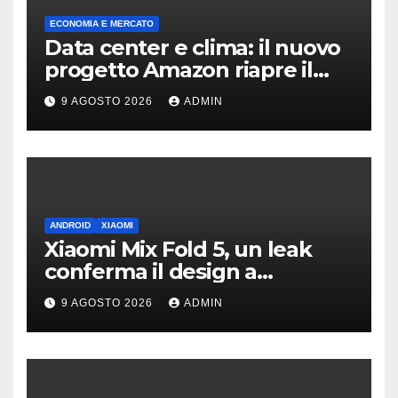
ECONOMIA E MERCATO
Data center e clima: il nuovo
progetto Amazon riapre il
dibattito sulle emissioni
9 AGOSTO 2026
ADMIN
ANDROID
XIAOMI
Xiaomi Mix Fold 5, un leak
conferma il design a
passaporto e HyperOS 4
9 AGOSTO 2026
ADMIN