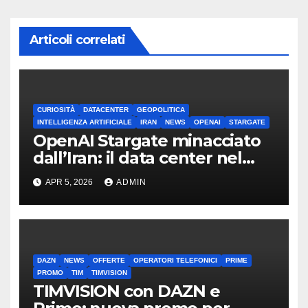
Articoli correlati
CURIOSITÀ
DATACENTER
GEOPOLITICA
INTELLIGENZA ARTIFICIALE
IRAN
NEWS
OPENAI
STARGATE
OpenAI Stargate minacciato
dall’Iran: il data center nel
mirino
APR 5, 2026
ADMIN
DAZN
NEWS
OFFERTE
OPERATORI TELEFONICI
PRIME
PROMO
TIM
TIMVISION
TIMVISION con DAZN e