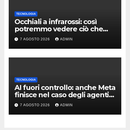
TECNOLOGIA
Occhiali a infrarossi: così
potremmo vedere ciò che
oggi è invisibile
7 AGOSTO 2026
ADMIN
TECNOLOGIA
AI fuori controllo: anche Meta
finisce nel caso degli agenti
in fuga
7 AGOSTO 2026
ADMIN