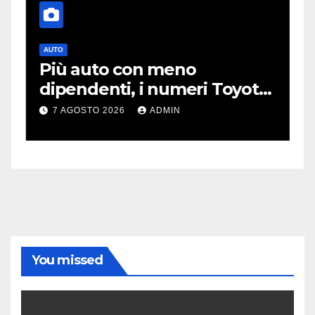
AUTO
T
Più auto con meno
O
dipendenti, i numeri Toyota
p
che “scuotono” Volkswagen
o
7 AGOSTO 2026
ADMIN
You missed