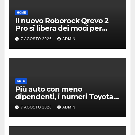
HOME
Il nuovo Roborock Qrevo 2
Pro si libera dei moci per
pulire i tappeti | PREZZO
7 AGOSTO 2026
ADMIN
AUTO
Più auto con meno
dipendenti, i numeri Toyota
che “scuotono” Volkswagen
7 AGOSTO 2026
ADMIN