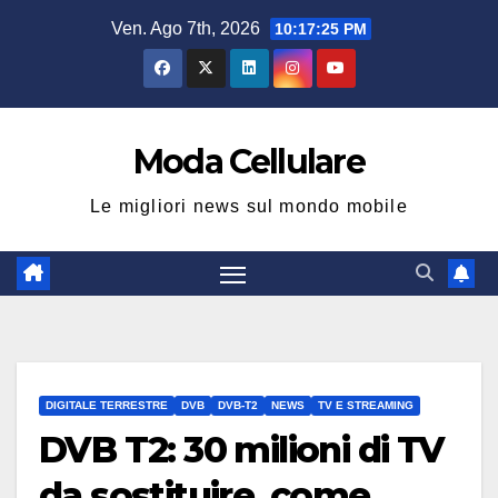
Salta
Ven. Ago 7th, 2026
10:17:25 PM
al
contenuto
Moda Cellulare
Le migliori news sul mondo mobile
DIGITALE TERRESTRE
DVB
DVB-T2
NEWS
TV E STREAMING
DVB T2: 30 milioni di TV
da sostituire, come