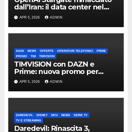
dall’Iran: il data center nel
mirino
APR 5, 2026
ADMIN
DAZN
NEWS
OFFERTE
OPERATORI TELEFONICI
PRIME
PROMO
TIM
TIMVISION
TIMVISION con DAZN e
Prime: nuova promo per
clienti TIM
APR 5, 2026
ADMIN
DAREDEVIL
DISNEY
MCU
NEWS
SERIE TV
TV E STREAMING
Daredevil: Rinascita 3,