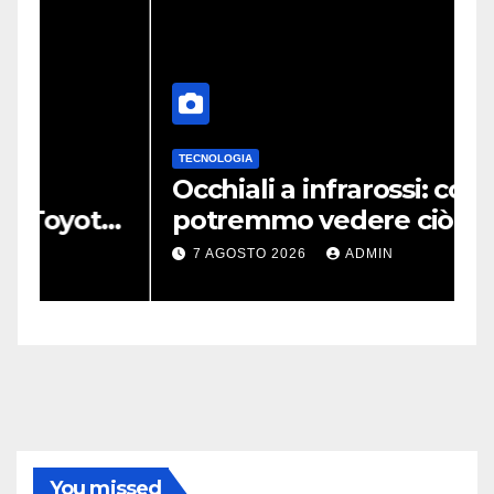
TECNOLOGIA
T
Occhiali a infrarossi: così
A
a
potremmo vedere ciò che
M
n
oggi è invisibile
a
7 AGOSTO 2026
ADMIN
You missed