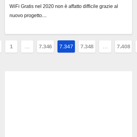
WiFi Gratis nel 2020 non è affatto difficile grazie al
nuovo progetto…
ginazione
1
…
7.346
7.347
7.348
…
7.408
gli
icoli