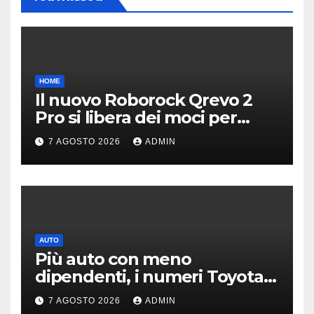
HOME
Il nuovo Roborock Qrevo 2
Pro si libera dei moci per
pulire i tappeti | PREZZO
7 AGOSTO 2026
ADMIN
AUTO
Più auto con meno
dipendenti, i numeri Toyota
che “scuotono” Volkswagen
7 AGOSTO 2026
ADMIN