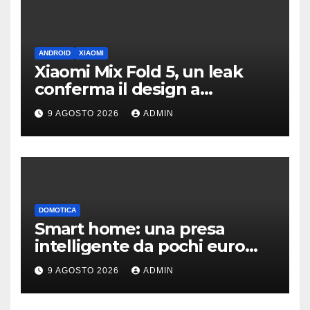
ANDROID
XIAOMI
Xiaomi Mix Fold 5, un leak
conferma il design a
passaporto e HyperOS 4
9 AGOSTO 2026
ADMIN
DOMOTICA
Smart home: una presa
intelligente da pochi euro
può fare la differenza
9 AGOSTO 2026
ADMIN