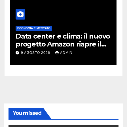
ECONOMIA E MERCATO
A
Data center e clima: il nuovo
X
progetto Amazon riapre il
c
dibattito sulle emissioni
p
9 AGOSTO 2026
ADMIN
You missed