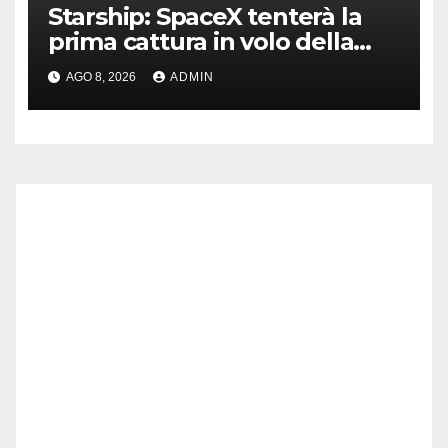
Starship: SpaceX tenterà la
prima cattura in volo della
navetta
AGO 8, 2026
ADMIN