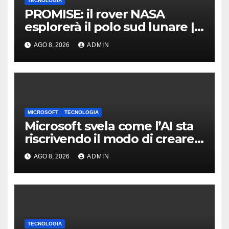
TECNOLOGIA
PROMISE: il rover NASA
esplorerà il polo sud lunare |
Cosa sappiamo
AGO 8, 2026
ADMIN
MICROSOFT
TECNOLOGIA
Microsoft svela come l’AI sta
riscrivendo il modo di creare
software
AGO 8, 2026
ADMIN
TECNOLOGIA