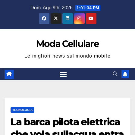
Salta
Dom. Ago 9th, 2026
1:01:35 PM
al
contenuto
Moda Cellulare
Le migliori news sul mondo mobile
TECNOLOGIA
La barca pilota elettrica
che vola sullacqua entra