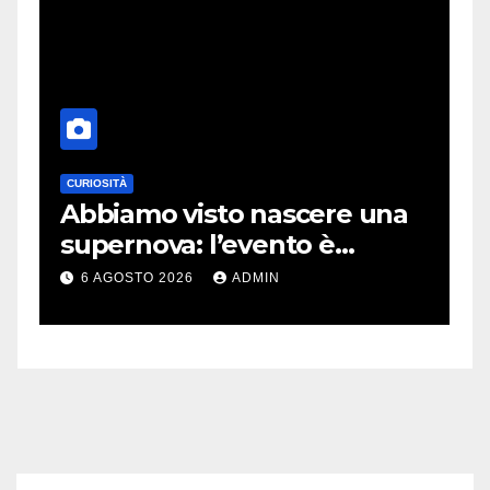
CURIOSITÀ
E
Abbiamo visto nascere una
C
supernova: l’evento è
r
rarissimo
i
6 AGOSTO 2026
ADMIN