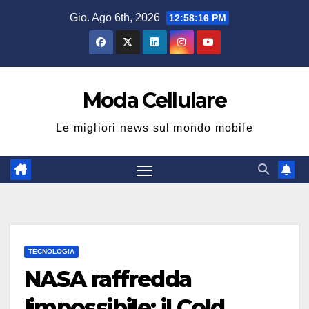
Salta
Gio. Ago 6th, 2026
12:58:17 PM
al
contenuto
Moda Cellulare
Le migliori news sul mondo mobile
TECNOLOGIA
NASA raffredda
limpossibile: il Cold