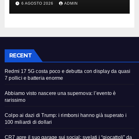
oltre 40 milioni
6 AGOSTO 2026
ADMIN
RECENT
Redmi 17 5G costa poco e debutta con display da quasi
7 pollici e batteria enorme
Abbiamo visto nascere una supernova: l’evento è
rarissimo
Colpo ai dazi di Trump: i rimborsi hanno già superato i
100 miliardi di dollari
CR7 apre il suo garage sui social: svelati i “giocattoli” da