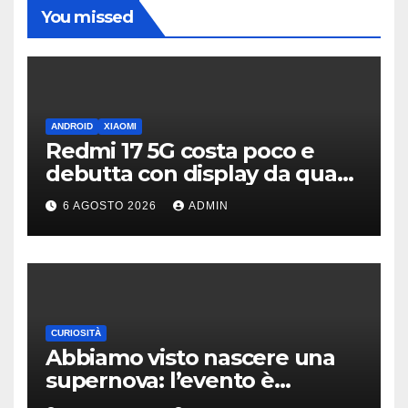
You missed
ANDROID
XIAOMI
Redmi 17 5G costa poco e
debutta con display da quasi
7 pollici e batteria enorme
6 AGOSTO 2026
ADMIN
CURIOSITÀ
Abbiamo visto nascere una
supernova: l’evento è
rarissimo