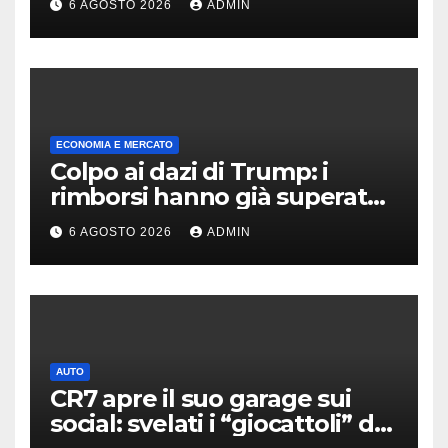
6 AGOSTO 2026
ADMIN
ECONOMIA E MERCATO
Colpo ai dazi di Trump: i
rimborsi hanno già superato i
100 miliardi di dollari
6 AGOSTO 2026
ADMIN
AUTO
CR7 apre il suo garage sui
social: svelati i “giocattoli” da