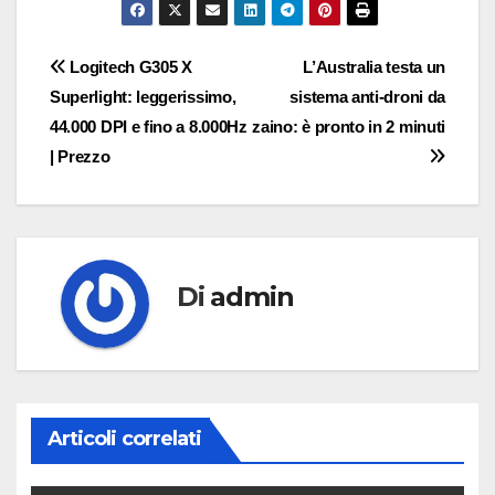
Navigazione
Logitech G305 X
L’Australia testa un
Superlight: leggerissimo,
sistema anti-droni da
articoli
44.000 DPI e fino a 8.000Hz
zaino: è pronto in 2 minuti
| Prezzo
Di
admin
Articoli correlati