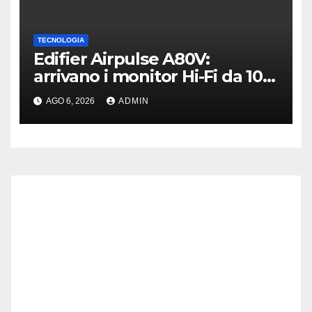
TECNOLOGIA
Edifier Airpulse A80V:
arrivano i monitor Hi-Fi da 100
W con USB Hi-Res
AGO 6, 2026
ADMIN