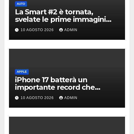
AUTO
La Smart #2 è tornata,
svelate le prime immagini
dell’erede della Fortwo
10 AGOSTO 2026
ADMIN
APPLE
iPhone 17 batterà un
importante record che
manca dai tempi del buon
10 AGOSTO 2026
ADMIN
vecchio iPhone 4