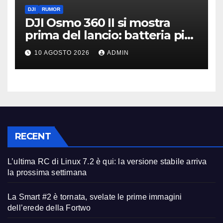
DJI
RUMOR
DJI Osmo 360 II si mostra
prima del lancio: batteria più
grande e video 8K
10 AGOSTO 2026
ADMIN
RECENT
L’ultima RC di Linux 7.2 è qui: la versione stabile arriva
la prossima settimana
La Smart #2 è tornata, svelate le prime immagini
dell’erede della Fortwo