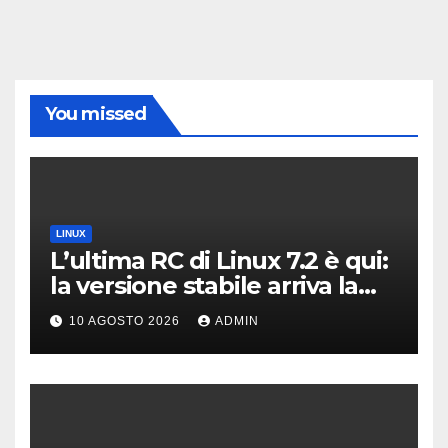
You missed
LINUX
L’ultima RC di Linux 7.2 è qui:
la versione stabile arriva la
prossima settimana
10 AGOSTO 2026
ADMIN