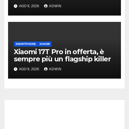
Amazon
AGO 9, 2026
ADMIN
SMARTPHONE
XIAOMI
Xiaomi 17T Pro in offerta, è
sempre più un flagship killer
AGO 9, 2026
ADMIN