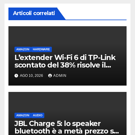
Articoli correlati
AMAZON
HARDWARE
L’extender Wi-Fi 6 di TP-Link
scontato del 38% risolve il
problema delle zone morte
AGO 10, 2026
ADMIN
AMAZON
AUDIO
JBL Charge 5: lo speaker
bluetooth è a metà prezzo su