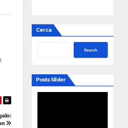
Cerca
Search
l
Posts Slider
galo:
zon