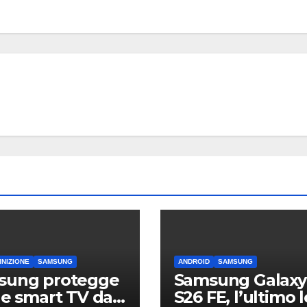
TECNOLOGIA
Edifier
Airpul
arrivan
6 AGOSTO 2
monito
da 100
USB Hi
INIZIONE
SAMSUNG
ANDROID
SAMSUNG
sung protegge
Samsung Galaxy
ue smart TV dal
S26 FE, l’ultimo 