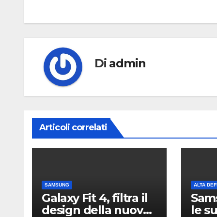
articoli
Di
admin
Articoli correlati
SAMSUNG
ALTA DEF
Galaxy Fit 4, filtra il
Sam
design della nuova
le s