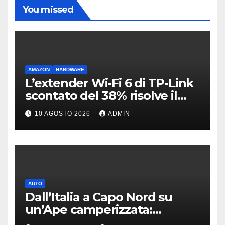
You missed
AMAZON
HARDWARE
L’extender Wi-Fi 6 di TP-Link
scontato del 38% risolve il
problema delle zone morte
10 AGOSTO 2026
ADMIN
AUTO
Dall’Italia a Capo Nord su
un’Ape camperizzata:
l’incredibile impresa di