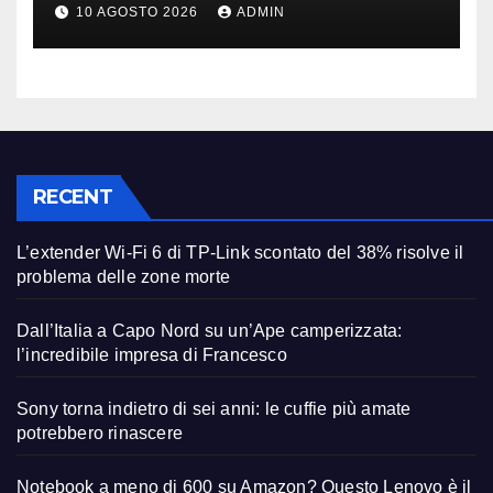
modello giusto (anche a rate)
10 AGOSTO 2026
ADMIN
RECENT
L’extender Wi-Fi 6 di TP-Link scontato del 38% risolve il
problema delle zone morte
Dall’Italia a Capo Nord su un’Ape camperizzata:
l’incredibile impresa di Francesco
Sony torna indietro di sei anni: le cuffie più amate
potrebbero rinascere
Notebook a meno di 600 su Amazon? Questo Lenovo è il