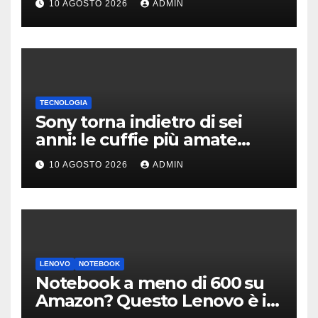
10 AGOSTO 2026
ADMIN
Francesco
TECNOLOGIA
Sony torna indietro di sei
anni: le cuffie più amate
potrebbero rinascere
10 AGOSTO 2026
ADMIN
LENOVO
NOTEBOOK
Notebook a meno di 600 su
Amazon? Questo Lenovo è il