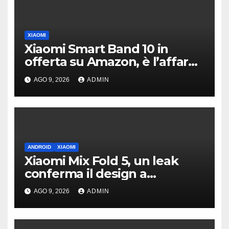
XIAOMI
Xiaomi Smart Band 10 in
offerta su Amazon, è l’affare
low cost di oggi
AGO 9, 2026
ADMIN
ANDROID
XIAOMI
Xiaomi Mix Fold 5, un leak
conferma il design a
passaporto e HyperOS 4
AGO 9, 2026
ADMIN