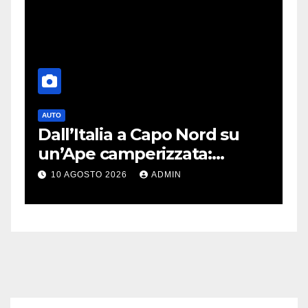
AUTO
T
nk
Dall’Italia a Capo Nord su
S
un’Ape camperizzata:
a
e
l’incredibile impresa di
p
10 AGOSTO 2026
ADMIN
Francesco